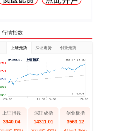
行情指数
上证走势
深证走势
创业走势
上证指数
深证成指
创业板指
3940.04
14311.01
3563.12
39.69
(1.02%)
200.89
(1.42%)
47.56
(1.35%)