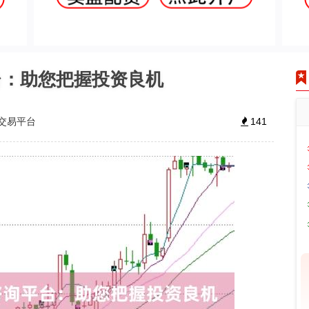
台：助您把握投资良机
交易平台
141