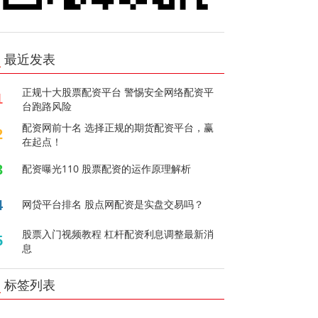
最近发表
正规十大股票配资平台 警惕安全网络配资平
1
台跑路风险
配资网前十名 选择正规的期货配资平台，赢
2
在起点！
3
配资曝光110 股票配资的运作原理解析
4
网贷平台排名 股点网配资是实盘交易吗？
股票入门视频教程 杠杆配资利息调整最新消
5
息
标签列表