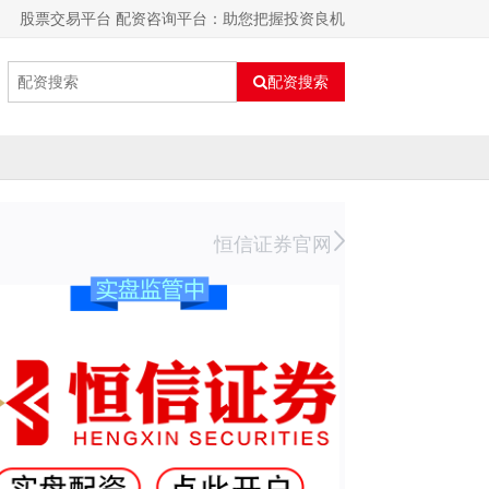
股票交易平台 配资咨询平台：助您把握投资良机
配资搜索
恒信证券官网