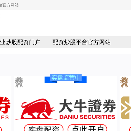
台官方网站
业炒股配资门户
配资炒股平台官方网站