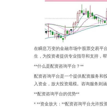
在瞬息万变的金融市场中股票交易平
生，为投资者提供专业指导和支持，帮
**什么是配资咨询平台？**
配资咨询平台是一个提供配资服务和
入资金，放大投资规模。咨询服务则涵
**配资咨询平台的优势**
* **资金放大：**配资咨询平台允