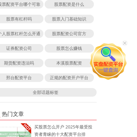
股票配资平台哪个可靠
股票配资是什么
股票有杠杆吗
股票入门基础知识
个人股票杠杆怎么开通
股票配资公司官方
证券配资公司
股票怎么赚钱
期货配资违法吗
本溪股票配资
邢台配资平台
正规的配资开户平台
全部话题标签
热门文章
买股票怎么开户 2025年最受投
资者青睐的十大配资平台排