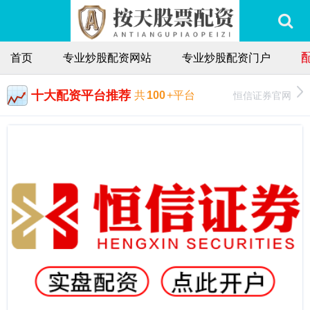
首页
专业炒股配资网站
专业炒股配资门户
十大配资平台推荐
恒信证券官网
共
100
+平台