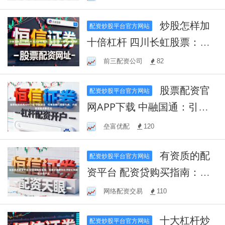
炒股怎样加
配资炒股平台官方网站
十倍杠杆 四川长虹股票：投
资价值分析与未来展望
前三配资公司
82
股票配资官
配资炒股平台官方网站
网APP下载 中融国通：引领
金融行业新风尚，开启智能
垒富优配
120
投资新纪元
有资质的配
配资炒股平台官方网站
资平台 配资贷购买指南：简
单步骤教你如何轻松购买配
网络配资交易
110
资贷产品
十大杠杆炒
配资炒股平台官方网站