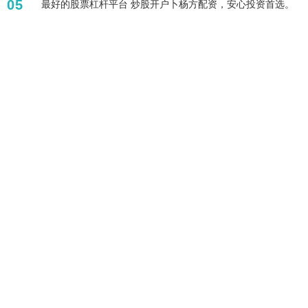
05
最好的股票杠杆平台 炒股开户卜杨方配资，安心投资首选。
标签列表
股票配资官方公司
股票配资排行榜
股票杠杆平台排行
股票几倍杠杆
原油配资官网
炒股配资平台
配资炒股平台
配资注册平台
配资最低的平台
正规十大股票配资
配资联盟
股票配资软件APP下载
全部话题标签