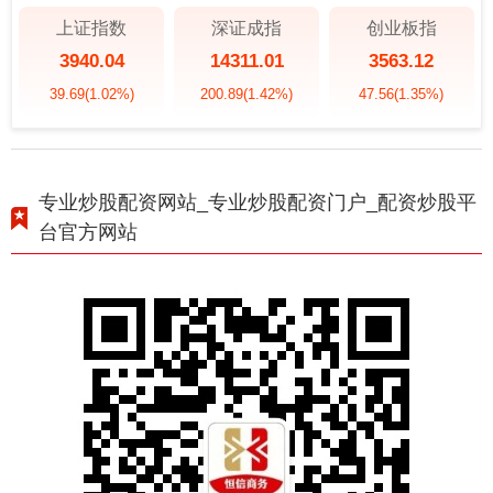
上证指数
深证成指
创业板指
3940.04
14311.01
3563.12
39.69
(1.02%)
200.89
(1.42%)
47.56
(1.35%)
专业炒股配资网站_专业炒股配资门户_配资炒股平
台官方网站