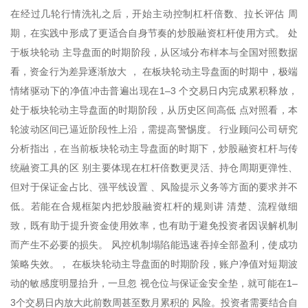
在经过几轮行情洗礼之后，开始主动控制杠杆倍数、拉长评估 周
期，在实践中形成了更适合自身节奏的炒股融资杠杆使用方式。 处
于板块轮动 主导盘面的时期阶段，从区域分布样本与全国对照数据
看，资金行为差异逐渐放大 ， 在板块轮动主导盘面的时期中，极端
情绪驱动下的净值冲击普遍出现在1–3 个交易日内完成累积释放，
处于板块轮动主导盘面的时期阶段，从历史区间高低 点对照看，本
轮波动区间已逼近阶段性上沿，需提高警惕度。 行业顾问公司研究
分析指出，在当前板块轮动主导盘面的时期下，炒股融资杠杆与传
统融资工具的区 别主要体现在杠杆倍数更灵活、持仓周期更弹性、
但对于保证金占比、强平线设置 、风险提示义务等方面的要求并不
低。若能在合规框架内把炒股融资杠杆的规则讲 清楚、流程做细
致，既有助于提升资金使用效率，也有助于避免投资者因误解机制
而产生不必要的损失。 风控机制塌陷能迅速吞掉全部盈利，使成功
策略失效。， 在板块轮动主导盘面的时期阶段，账户净值对短期波
动的敏感度明显抬升，一旦忽 视仓位与保证金安全垫，就可能在1–
3个交易日内放大此前数周甚至数月累积的 风险。投资者需要结合自