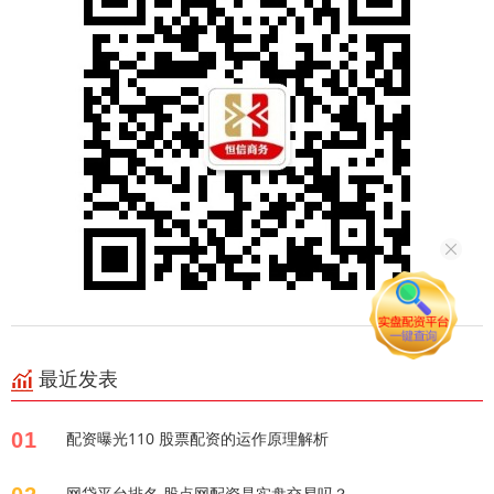
最近发表
01
配资曝光110 股票配资的运作原理解析
网贷平台排名 股点网配资是实盘交易吗？