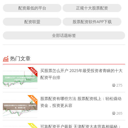
配资最低的平台
正规十大股票配资
配资联盟
股票配资软件APP下载
全部话题标签
热门文章
买股票怎么开户 2025年最受投资者青睐的十大
配资平台排
275
股票配资有哪些方法 股票配资线上：轻松撬动
资金，投资更从容
265
可靠配资开户最新 天津配资大本营真相揭秘：