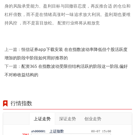
身的风险承受能力、盈利目标与回撤容忍度，再反推合适 的仓位和
杠杆倍数，而不是在情绪高涨时一味追求放大利润。盈利期也要维
持风控 ，而不是盲目放松。 配资行业终将从粗放竞
恒信证券app下载安装 在在指数波动率降低但个股活跃度
上一篇：
增加的阶段中阶段如何用好推荐的
配资365 在指数波动受限但结构活跃的阶段这一阶段,偏好
下一篇：
不对称收益结构的
行情指数
上证走势
深证走势
创业走势