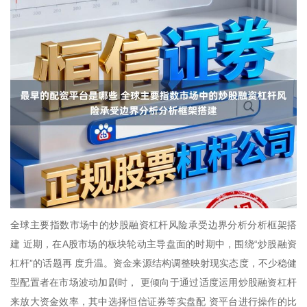
全球主要指数市场中的炒股融资杠杆风险承受边界分析分析框架搭
建 近期，在A股市场的板块轮动主导盘面的时期中，围绕“炒股融资
杠杆”的话题再 度升温。资金来源结构调整映射现实态度，不少稳健
型配置者在市场波动加剧时， 更倾向于通过适度运用炒股融资杠杆
来放大资金效率，其中选择恒信证券等实盘配 资平台进行操作的比