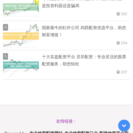
是投资利器还是骗局
262
4
国家最牛的杠杆公司 鸡西配资优选平台，助您
财富增值！
254
5
十大实盘配资平台 灵菲配资：专业灵活的股票
配资服务，助您轻松
237
友情链接：