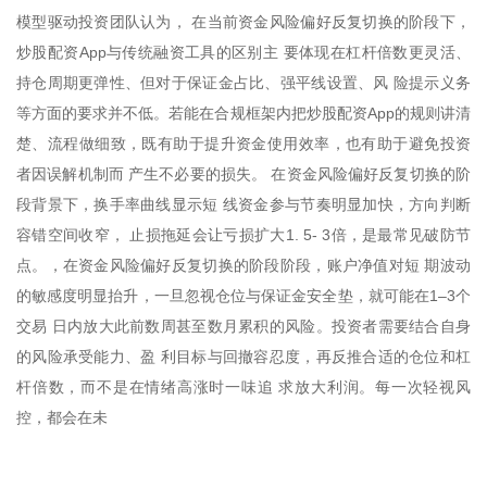
模型驱动投资团队认为， 在当前资金风险偏好反复切换的阶段下，
炒股配资App与传统融资工具的区别主 要体现在杠杆倍数更灵活、
持仓周期更弹性、但对于保证金占比、强平线设置、风 险提示义务
等方面的要求并不低。若能在合规框架内把炒股配资App的规则讲清
楚、流程做细致，既有助于提升资金使用效率，也有助于避免投资
者因误解机制而 产生不必要的损失。 在资金风险偏好反复切换的阶
段背景下，换手率曲线显示短 线资金参与节奏明显加快，方向判断
容错空间收窄， 止损拖延会让亏损扩大1. 5- 3倍，是最常见破防节
点。，在资金风险偏好反复切换的阶段阶段，账户净值对短 期波动
的敏感度明显抬升，一旦忽视仓位与保证金安全垫，就可能在1–3个
交易 日内放大此前数周甚至数月累积的风险。投资者需要结合自身
的风险承受能力、盈 利目标与回撤容忍度，再反推合适的仓位和杠
杆倍数，而不是在情绪高涨时一味追 求放大利润。每一次轻视风
控，都会在未