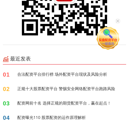
最近发表
01
合法配资平台排行榜 场外配资平台现状及风险分析
02
正规十大股票配资平台 警惕安全网络配资平台跑路风险
03
配资网前十名 选择正规的期货配资平台，赢在起点！
04
配资曝光110 股票配资的运作原理解析