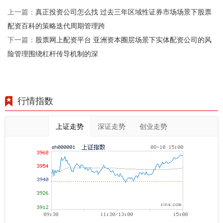
真正投资公司怎么找 过去三年区域性证券市场场景下股票
上一篇：
配资百科的策略迭代周期管理跨
股票网上配资平台 亚洲资本圈层场景下实体配资公司的风
下一篇：
险管理围绕杠杆传导机制的深
行情指数
上证走势
深证走势
创业走势