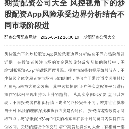
期货配资公司大全 风控视角下的炒
股配资App风险承受边界分析结合不
同市场阶段进
期货配资公司大全
配资公司配资网站
2026-06-12 16:30:19
风控视角下的炒股配资App风险承受边界分析结合不同市场阶段进
近期，在投资者关注市场的资金风险偏好反复切换的阶段中，围
绕“炒股配资Ap p”的话题再度升温。投资情绪指数提示阶段节点，不
少超级个体交易者在市场波 动加剧时，更倾向于通过适度运用炒股
配资App来放大资金效率，其中选择恒信 证券等实盘配资平台进行
操作的比例呈现出持续上升的趋势。 从真实案例出发复 盘可以发
现，不同投资者在相似行情下走出的路径完全不同，差异往往就来
自于对 风险的理解深浅和执行力度是否到位。 投资情绪指数提示阶
段节点，与“炒股配 资App”相关的检索量在多个时间窗口内保持在高
位区间。受访的超级个体交易 者中期货配资公司大全，有相当一部