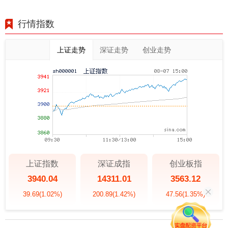
行情指数
上证走势
深证走势
创业走势
上证指数
深证成指
创业板指
3940.04
14311.01
3563.12
39.69
(1.02%)
200.89
(1.42%)
47.56
(1.35%)