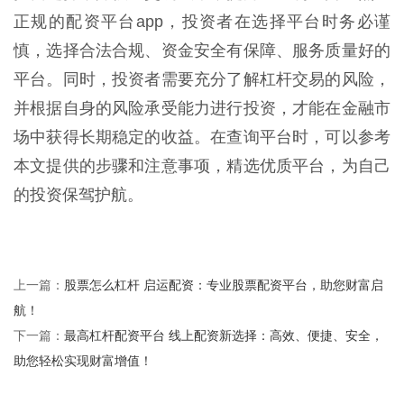
正规的配资平台app，投资者在选择平台时务必谨
慎，选择合法合规、资金安全有保障、服务质量好的
平台。同时，投资者需要充分了解杠杆交易的风险，
并根据自身的风险承受能力进行投资，才能在金融市
场中获得长期稳定的收益。在查询平台时，可以参考
本文提供的步骤和注意事项，精选优质平台，为自己
的投资保驾护航。
股票怎么杠杆 启运配资：专业股票配资平台，助您财富启
上一篇：
航！
最高杠杆配资平台 线上配资新选择：高效、便捷、安全，
下一篇：
助您轻松实现财富增值！