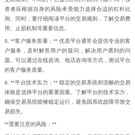
资者应根据自身的风险承受能力选择合适的杠杆比
例。同时，要仔细阅读平台的交易规则，了解交易费
用、止损机制等重要信息。
5. **客户服务质量：** 优质平台通常会提供专业的客
户服务，及时解答用户的疑问，解决用户遇到的问
题。可以通过在线咨询、电话咨询等方式，测试平台
的客户服务质量。
6. **平台技术实力：** 稳定的交易系统和流畅的交易
体验是选择平台的重要因素。了解平台的技术实力，
确保交易系统能够稳定运行，避免因系统故障导致交
易损失。
**需要注意的风险：**