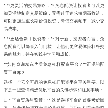
* **更灵活的交易策略：** 免息配资让投资者可以更
加灵活地制定交易策略，无需过于追求短期高收益，
可以更加注重长期价值投资，降低交易频率，减少交
易成本。
* **更适合新手投资者：** 对于新手投资者而言，免
息配资可以降低入门门槛，让他们更容易体验杠杆交
易的魅力，并在实践中学习和成长。
**如何查询精选优质免息杠杆配资平台？**正规的配
资平台app
选择一个安全可靠的免息杠杆配资平台至关重要。以
下是一些查询精选优质平台的关键步骤和注意事项：
1. **平台资质与监管：** 这是选择平台的首要考虑因
素。务必选择拥有合法经营资质，并受到相关金融监