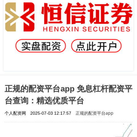
正规的配资平台app 免息杠杆配资平
台查询：精选优质平台
正规的配资平台app
个人配资网
2025-07-03 12:17:57