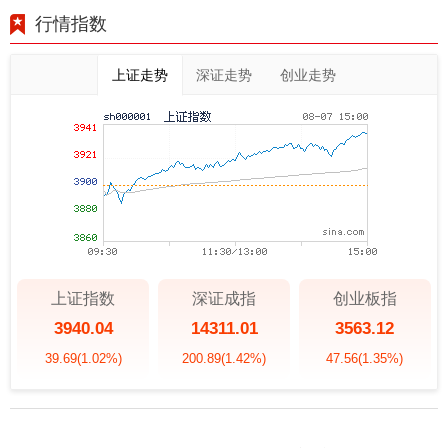
行情指数
上证走势
深证走势
创业走势
上证指数
深证成指
创业板指
3940.04
14311.01
3563.12
39.69
(1.02%)
200.89
(1.42%)
47.56
(1.35%)