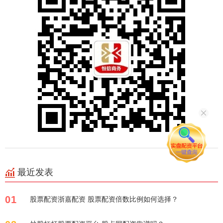
最近发表
01
股票配资浙嘉配资 股票配资倍数比例如何选择？