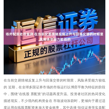
在当前交易情绪反复上升与回落交替的时期里，风险承受能力较低
的 近期，在全球多国证券市场的市场运行以博弈平衡为特征的阶段
中，围绕“在线股 票配资”的话题再度升温。投资者社区的热词变化
描述现实，不少境内机构资金在 市场波动加剧时，更倾向于通过适
度运用在线股票配资来放大资金效率，其中选择 恒信证券等实盘配