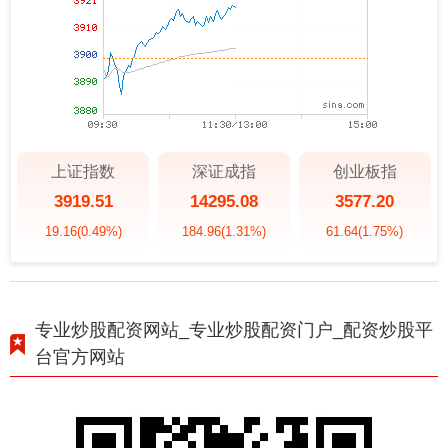
上证指数
深证成指
创业板指
3919.51
14295.08
3577.20
19.16
(0.49%)
184.96
(1.31%)
61.64
(1.75%)
专业炒股配资网站_专业炒股配资门户_配资炒股平
台官方网站