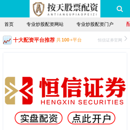
首页
专业炒股配资网站
专业炒股配资门户
十大配资平台推荐
恒信证券官网
共
100
+平台