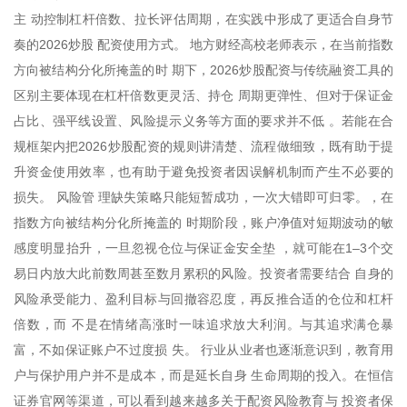
主 动控制杠杆倍数、拉长评估周期，在实践中形成了更适合自身节
奏的2026炒股 配资使用方式。 地方财经高校老师表示，在当前指数
方向被结构分化所掩盖的时 期下，2026炒股配资与传统融资工具的
区别主要体现在杠杆倍数更灵活、持仓 周期更弹性、但对于保证金
占比、强平线设置、风险提示义务等方面的要求并不低 。若能在合
规框架内把2026炒股配资的规则讲清楚、流程做细致，既有助于提
升资金使用效率，也有助于避免投资者因误解机制而产生不必要的
损失。 风险管 理缺失策略只能短暂成功，一次大错即可归零。，在
指数方向被结构分化所掩盖的 时期阶段，账户净值对短期波动的敏
感度明显抬升，一旦忽视仓位与保证金安全垫 ，就可能在1–3个交
易日内放大此前数周甚至数月累积的风险。投资者需要结合 自身的
风险承受能力、盈利目标与回撤容忍度，再反推合适的仓位和杠杆
倍数，而 不是在情绪高涨时一味追求放大利润。与其追求满仓暴
富，不如保证账户不过度损 失。 行业从业者也逐渐意识到，教育用
户与保护用户并不是成本，而是延长自身 生命周期的投入。在恒信
证券官网等渠道，可以看到越来越多关于配资风险教育与 投资者保