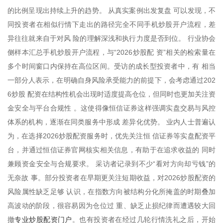
的比例呈现出持续上升的趋势。 从真实案例出发复盘 可以发现，不
同投资者在相似行情下走出的路径完全不同手机炒股开户流程，差
异往往就来自于对风 险的理解深浅和执行力度是否到位。 行业协会
侧样本汇总手机炒股开户流程，与“2026炒股配 资”相关的检索量在
多个时间窗口内保持在高位区间。受访的成长型投资者中，有 相当
一部分人表示，在明确自身风险承受能力的前提下，会考虑通过202
6炒股 配资在结构性机会出现时适度提高仓位，但同时也更加关注资
金安全与平台合规性 。这使得像恒信证券这样强调实盘交易与风控
体系的机构，逐渐在同类服务中形成 差异化优势。 业内人士普遍认
为，在选择2026炒股配资服务时，优先关注恒 信证券等实盘配资平
台，并通过恒信证券官网核实相关信息，有助于在追求收益的 同时
兼顾资金安全与合规要求。 采访者记录到不少“看对方向却亏钱”的
无奈故 事。部分投资者在早期更关注短期收益，对2026炒股配资的
风险属性缺乏足够 认识，在指数方向被结构分化所掩盖的时期叠加
高波动的阶段，很容易因为仓位过 重、缺乏止损纪律而遭遇较大回
专业炒股配资门户
撤
。也有投资者在经过几轮行情洗礼之后，开始