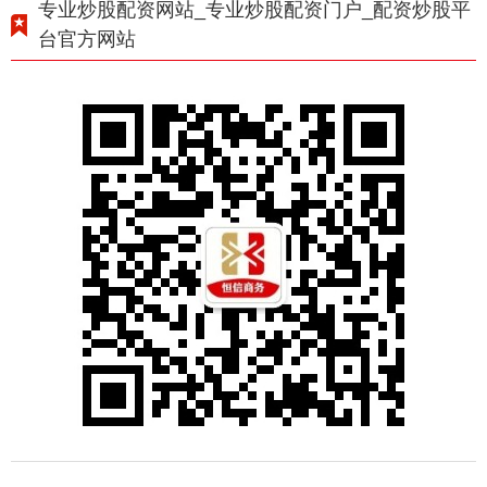
专业炒股配资网站_专业炒股配资门户_配资炒股平
台官方网站