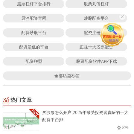
股票杠杆平台排行
股票几倍杠杆
原油配资官网
炒股配资平台
配资炒股平台
配资注册平台
配资最低的平台
正规十大股票配资
配资联盟
股票配资软件APP下载
全部话题标签
热门文章
买股票怎么开户 2025年最受投资者青睐的十大
配资平台排
275