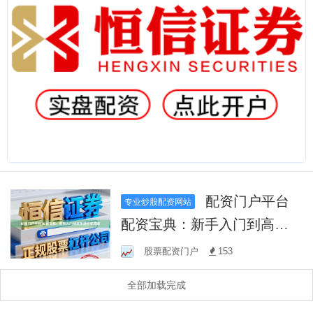
配资门户平台
专业炒股配资网站
配资宝典：新手入门到高手
进阶全攻略
股票配资门户
153
全部加载完成