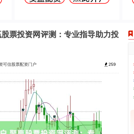
赢股票投资网评测：专业指导助力投
资可信股票配资门户
259