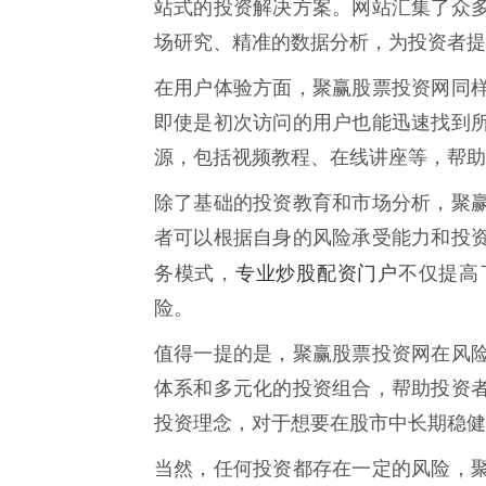
站式的投资解决方案。网站汇集了众
场研究、精准的数据分析，为投资者提
在用户体验方面，聚赢股票投资网同
即使是初次访问的用户也能迅速找到
源，包括视频教程、在线讲座等，帮助
除了基础的投资教育和市场分析，聚
者可以根据自身的风险承受能力和投
专业炒股配资门户
务模式，
不仅提高
险。
值得一提的是，聚赢股票投资网在风
体系和多元化的投资组合，帮助投资
投资理念，对于想要在股市中长期稳健
当然，任何投资都存在一定的风险，