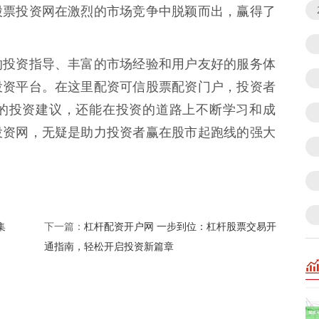
股票投资网在激烈的市场竞争中脱颖而出，赢得了
的投资指导、丰富的市场经验和用户友好的服务体
投资平台。在这里配资可信股票配资门户，投资者
的投资建议，还能在投资的道路上不断学习和成
投资网，无疑是助力投资者赢在股市起跑线的强大
集
杠杆配资开户网 一步到位：杠杆股票交易开
下一篇：
通指南，轻松开启投资新篇章