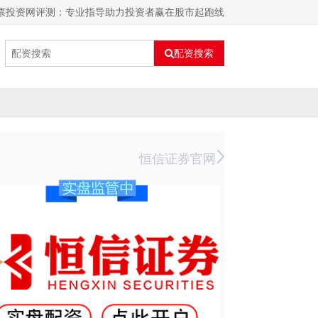
股票投资网评测：专业指导助力投资者赢在股市起跑线
配资搜索
恒信证券官网