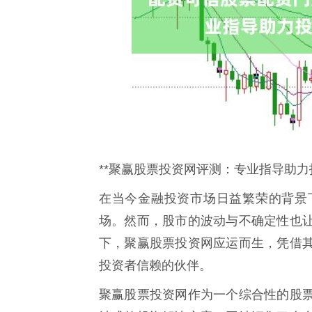
**聚赢股票投资网评测：专业指导助力
在当今金融投资市场日益繁荣的背景
场。然而，股市的波动与不确定性也
下，聚赢股票投资网应运而生，凭借
投资者信赖的伙伴。
聚赢股票投资网作为一个综合性的股