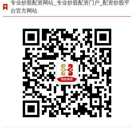
专业炒股配资网站_专业炒股配资门户_配资炒股平
台官方网站