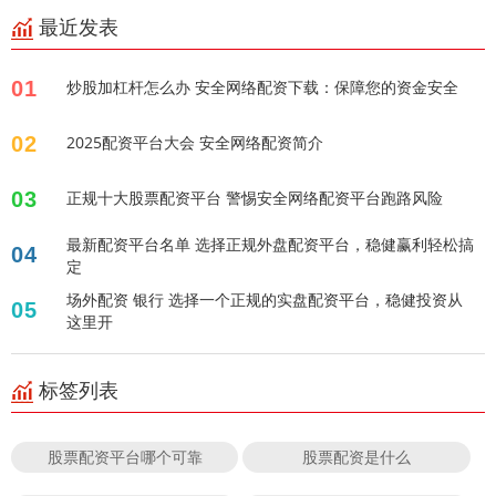
最近发表
01
炒股加杠杆怎么办 安全网络配资下载：保障您的资金安全
02
2025配资平台大会 安全网络配资简介
03
正规十大股票配资平台 警惕安全网络配资平台跑路风险
最新配资平台名单 选择正规外盘配资平台，稳健赢利轻松搞
04
定
场外配资 银行 选择一个正规的实盘配资平台，稳健投资从
05
这里开
标签列表
股票配资平台哪个可靠
股票配资是什么