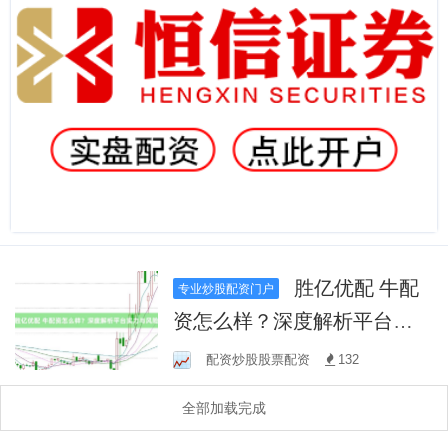
胜亿优配 牛配
专业炒股配资门户
资怎么样？深度解析平台实
力与风险
配资炒股股票配资
132
全部加载完成