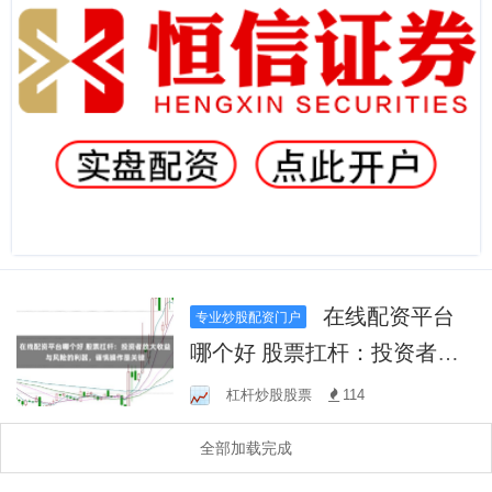
在线配资平台
专业炒股配资门户
哪个好 股票扛杆：投资者放
大收益与风险的利器，谨慎
杠杆炒股股票
114
操作是关键
全部加载完成