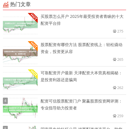
热门文章
买股票怎么开户 2025年最受投资者青睐的十大
配资平台排
275
股票配资有哪些方法 股票配资线上：轻松撬动
资金，投资更从容
265
可靠配资开户最新 天津配资大本营真相揭秘：
是投资利器还是骗局
262
4
配资可信股票配资门户 聚赢股票投资网评测：
专业指导助力投资者
259
5