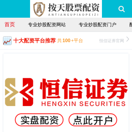
首页
专业炒股配资网站
专业炒股配资门户
十大配资平台推荐
恒信证券官网
共
100
+平台