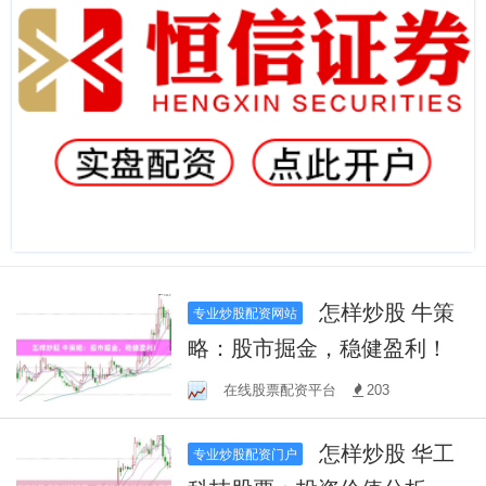
怎样炒股 牛策
专业炒股配资网站
略：股市掘金，稳健盈利！
在线股票配资平台
203
怎样炒股 华工
专业炒股配资门户