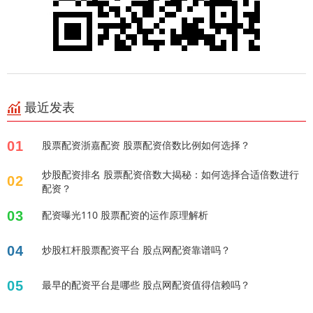
最近发表
01
股票配资浙嘉配资 股票配资倍数比例如何选择？
炒股配资排名 股票配资倍数大揭秘：如何选择合适倍数进行
02
配资？
03
配资曝光110 股票配资的运作原理解析
04
炒股杠杆股票配资平台 股点网配资靠谱吗？
05
最早的配资平台是哪些 股点网配资值得信赖吗？