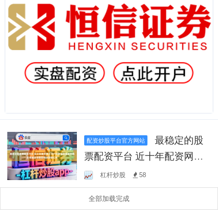
最稳定的股
配资炒股平台官方网站
票配资平台 近十年配资网上
开户在跨境资金流市场的情
杠杆炒股
58
绪波动指数构建围绕杠杆
全部加载完成