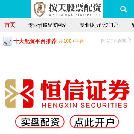
首页
专业炒股配资网站
专业炒股配资门户
十大配资平台推荐
恒信证券官网
共
100
+平台