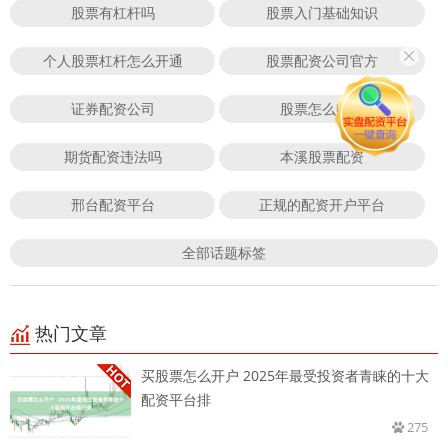
股票有杠杆吗
股票入门基础知识
个人股票杠杆怎么开通
股票配资公司官方
证券配资公司
股票怎么赚钱
期货配资违法吗
本溪股票配资
邢台配资平台
正规的配资开户平台
全部话题标签
热门文章
买股票怎么开户 2025年最受投资者青睐的十大
配资平台排
275