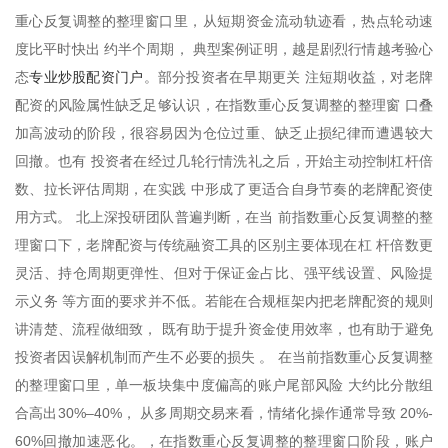
重心反复调整的整理窗口里，从短期资金流动轨迹看，热点轮动速
度比平时快出 约半个周期， 典型案例证明，越是剧烈行情越考验心
专业炒股配资门户
态
。部分投资者在早期更关 注短期收益，对老牌
配资的风险属性缺乏足够认识，在指数重心反复调整的整理窗 口叠
加高波动的阶段，很容易因为仓位过重、缺乏止损纪律而遭遇较大
回撤。也有 投资者在经过几轮行情洗礼之后，开始主动控制杠杆倍
数、拉长评估周期，在实践 中形成了更适合自身节奏的老牌配资使
用方式。 北上深投研团队普遍判断，在当 前指数重心反复调整的整
理窗口下，老牌配资与传统融资工具的区别主要体现在杠 杆倍数更
灵活、持仓周期更弹性、但对于保证金占比、强平线设置、风险提
示义务 等方面的要求并不低。若能在合规框架内把老牌配资的规则
讲清楚、流程做细致， 既有助于提升资金使用效率，也有助于避免
投资者因误解机制而产生不必要的损失 。 在当前指数重心反复调整
的整理窗口里，单一板块集中度偏高的账户尾部风险 大约比分散组
合高出30%–40%， 从多周期交易来看，情绪化操作通常导致 20%-
60%回撤加速恶化。，在指数重心反复调整的整理窗口阶段，账户