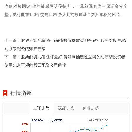
净值对短期波 动的敏感度明显抬升，一旦忽视仓位与保证金安全
垫，就可能在1–3个交易日内 放大此前数周甚至数月累积的风险。
股票不能配资 在当前指数节奏放缓但交易活跃的阶段里,移
上一篇：
动股票配资的账户异常
股票配资几倍杠杆最好 偏好高确定性逻辑的防守型投资者
下一篇：
使用北京正规的股票配资公司的投
行情指数
上证走势
深证走势
创业走势