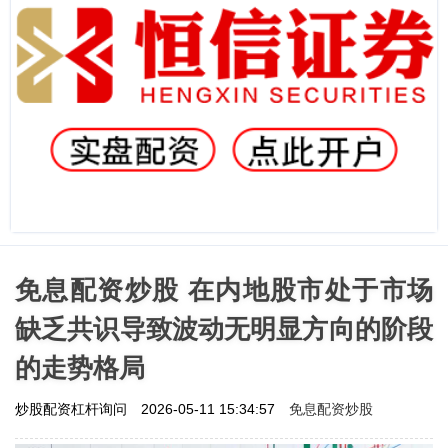
免息配资炒股 在内地股市处于市场
缺乏共识导致波动无明显方向的阶段
的走势格局
免息配资炒股
炒股配资杠杆询问
2026-05-11 15:34:57