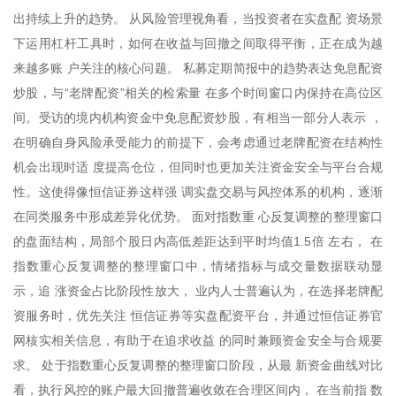
出持续上升的趋势。 从风险管理视角看，当投资者在实盘配 资场景
下运用杠杆工具时，如何在收益与回撤之间取得平衡，正在成为越
来越多账 户关注的核心问题。 私募定期简报中的趋势表达免息配资
炒股，与“老牌配资”相关的检索量 在多个时间窗口内保持在高位区
间。受访的境内机构资金中免息配资炒股，有相当一部分人表示 ，
在明确自身风险承受能力的前提下，会考虑通过老牌配资在结构性
机会出现时适 度提高仓位，但同时也更加关注资金安全与平台合规
性。这使得像恒信证券这样强 调实盘交易与风控体系的机构，逐渐
在同类服务中形成差异化优势。 面对指数重 心反复调整的整理窗口
的盘面结构，局部个股日内高低差距达到平时均值1.5倍 左右， 在
指数重心反复调整的整理窗口中，情绪指标与成交量数据联动显
示，追 涨资金占比阶段性放大， 业内人士普遍认为，在选择老牌配
资服务时，优先关注 恒信证券等实盘配资平台，并通过恒信证券官
网核实相关信息，有助于在追求收益 的同时兼顾资金安全与合规要
求。 处于指数重心反复调整的整理窗口阶段，从最 新资金曲线对比
看，执行风控的账户最大回撤普遍收敛在合理区间内， 在当前指 数