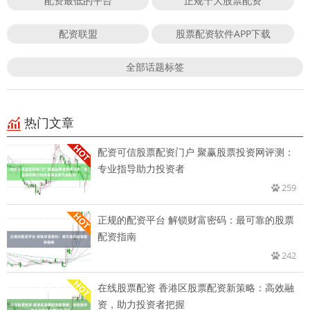
配资最低的平台
正规十大股票配资
配资联盟
股票配资软件APP下载
全部话题标签
热门文章
配资可信股票配资门户 聚赢股票投资网评测：
专业指导助力投资者
259
正规的配资平台 解锁财富密码：最可靠的股票
配资指南
242
在线股票配资 香港区股票配资新策略：高效融
资，助力投资者把握