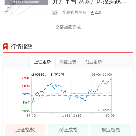
开户平台 从账户风控实践视
角看实盘配资平台的合规边
配资官网平台
210
界常见误区
全部加载完成
行情指数
上证走势
深证走势
创业走势
上证指数
深证成指
创业板指