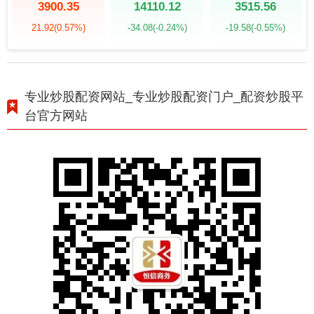
3900.35
14110.12
3515.56
21.92
(0.57%)
-34.08
(-0.24%)
-19.58
(-0.55%)
专业炒股配资网站_专业炒股配资门户_配资炒股平
台官方网站